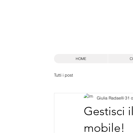
HOME
C
Tutti i post
Giulia Radaelli
31 o
Gestisci i
mobile!